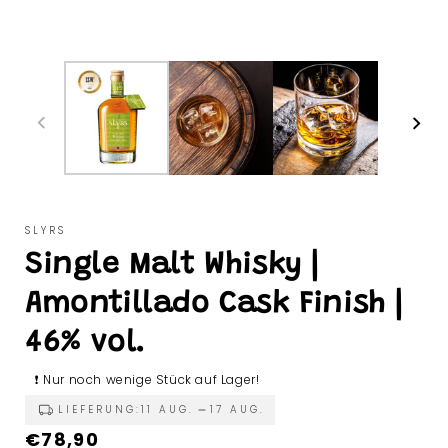
SLYRS
Single Malt Whisky |
Amontillado Cask Finish |
46% vol.
❗ Nur noch wenige Stück auf Lager!
LIEFERUNG:
11 AUG.
17 AUG.
Normaler
€78,90