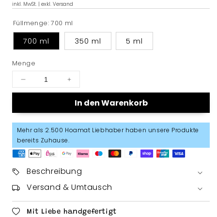
inkl. MwSt. | exkl. Versand
Preis
Füllmenge:
700 ml
700 ml
350 ml
5 ml
Menge
Menge
Menge
für
für
In den Warenkorb
Single
Single
Malt
Malt
Whisky
Whisky
Mehr als 2.500 Hoamat Liebhaber haben unsere Produkte
|
|
bereits Zuhause.
Amontillado
Amontillado
Cask
Cask
Finish
Finish
Beschreibung
|
|
46%
46%
Versand & Umtausch
vol.
vol.
verringern
erhöhen
Mit Liebe handgefertigt