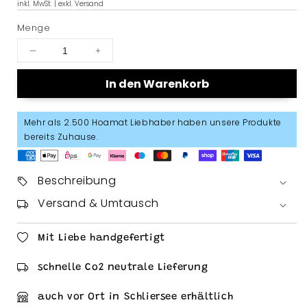
inkl. MwSt. | exkl. Versand
Preis
Menge
Menge
Menge
für
für
In den Warenkorb
Hoamat
Hoamat
Gfui
Gfui
Brotdose
Brotdose
Mehr als 2.500 Hoamat Liebhaber haben unsere Produkte
verringern
erhöhen
bereits Zuhause.
Beschreibung
Versand & Umtausch
Mit Liebe handgefertigt
schnelle Co2 neutrale Lieferung
auch vor Ort in Schliersee erhältlich