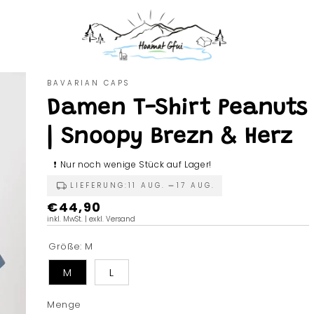
BAVARIAN CAPS
Damen T-Shirt Peanuts
| Snoopy Brezn & Herz
❗ Nur noch wenige Stück auf Lager!
LIEFERUNG:
11 AUG.
17 AUG.
Normaler
€44,90
inkl. MwSt. | exkl. Versand
Preis
Größe:
M
M
L
Menge