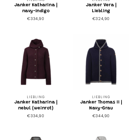
Janker Katharina |
Janker Vera |
navy-indigo
Liebling
Normaler
€334,90
Normaler
€324,90
Preis
Preis
Anbieter:
Anbieter:
LIEBLING
LIEBLING
Janker Katharina |
Janker Thomas II |
nebul (weinrot)
Navy-Grau
Normaler
€334,90
Normaler
€344,90
Preis
Preis