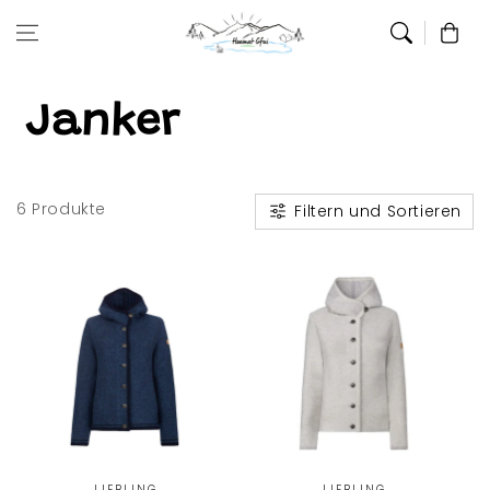
Zum Inhalt
Warenkor
springen
Janker
6 Produkte
Filtern und Sortieren
Anbieter:
Anbieter:
LIEBLING
LIEBLING