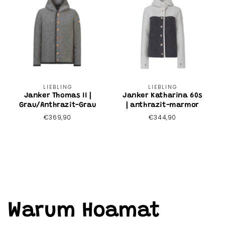
Anbieter:
Anbieter:
LIEBLING
LIEBLING
Janker Thomas II |
Janker Katharina 60s
Grau/Anthrazit-Grau
| anthrazit-marmor
Normaler
€369,90
Normaler
€344,90
Preis
Preis
Warum Hoamat